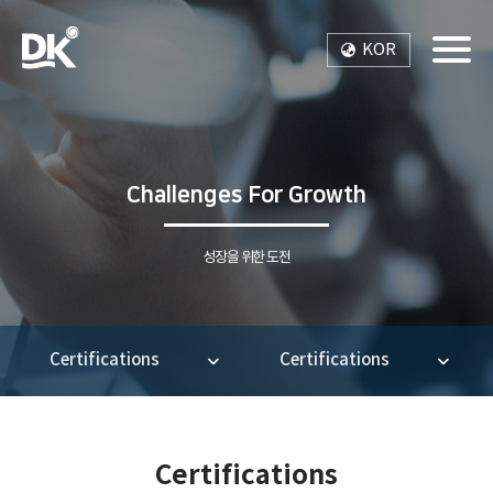
KOR
Toggle
Challenges For Growth
성장을 위한 도전
Certifications
Certifications
Certifications