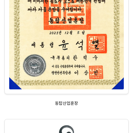
동탑산업훈장